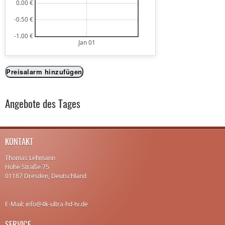
0.00 €
-0.50 €
-1.00 €
Jan 01
Preisalarm hinzufügen
Angebote des Tages
KONTAKT
Thomas Lehmann
Hohe Straße 75
01187 Dresden, Deutschland
E-Mail: info@4k-ultra-hd-tv.de
SERVICE