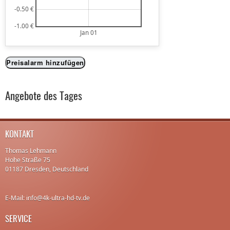
-0.50 €
-1.00 €
Jan 01
Preisalarm hinzufügen
Angebote des Tages
KONTAKT
Thomas Lehmann
Hohe Straße 75
01187 Dresden, Deutschland
E-Mail: info@4k-ultra-hd-tv.de
SERVICE