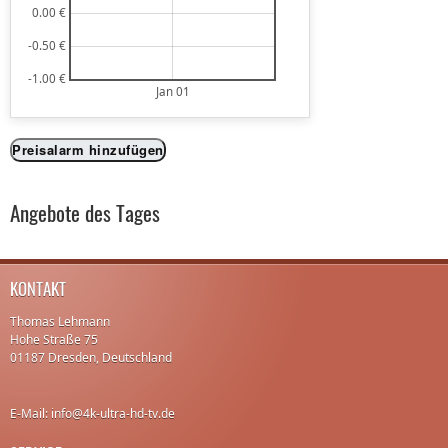
0.00 €
-0.50 €
-1.00 €
Jan 01
Preisalarm hinzufügen
Angebote des Tages
KONTAKT
Thomas Lehmann
Hohe Straße 75
01187 Dresden, Deutschland
E-Mail: info@4k-ultra-hd-tv.de