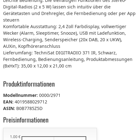
Leichte Bedienung: Die vielfältigen Funktionen des Stereo-
Digital-Radios (2 x 5 W) lassen sich intuitiv über die
Gerätetasten und Drehregler, die Fernbedienung oder per App
steuern
Komfortable Ausstattung: 2,4 Zoll Farbdisplay, vollwertiger
Wecker (Alarm, Sleeptimer, Snooze), USB mit Ladefunktion,
Wireless-Charging, Senderspeicher (20x DAB, 20 x UKW),
AUXin, Kopfhöreranschluss
Lieferumfang: TechniSat DIGITRADIO 371 IR, Schwarz,
Fernbedienung, Bedienungsanleitung, Produktabmessungen
(BxHxT): 35,00 x 12,00 x 21,00 cm
Produktinformationen
Modellnummer:
0000/2971
EAN:
4019588029712
ASIN:
B0B7785Z5D
Preisinformationen
1.00 €