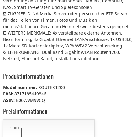
Verbindungsleistung für Smartphones, Tablets, Computer,
NAS, Smart TV-Geräten und Spielekonsolen
❎ ZUGRIFF: DLNA Media Server oder persönlicher FTP Server -
für das Teilen von Filmen, Fotos und Musik an
mobile/stationäre Geräte im Heimnetzwerk bestens geeignet
❎ WEITERE MERKMALE: 4x verstellbare externe Antennen,
Beamforming, 4x Gigabit Ethernet LAN-Anschlüsse, 1x USB 3.0,
1x Micro SD-Kartensteckplatz, WPA/WPA2 Verschlüsselung
❎ LIEFERUMFANG: Dual Band Gigabit WLAN Router 1200,
Netzteil, Ethernet Kabel, Installationsanleitung
Produktinformationen
Modellnummer:
ROUTER1200
EAN:
8717185449846
ASIN:
B06WVM9VCQ
Preisinformationen
1.00 €