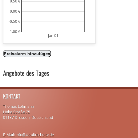
0.50 €
0.00 €
-0.50 €
-1.00 €
Jan 01
Preisalarm hinzufügen
Angebote des Tages
KONTAKT
Thomas Lehmann
Hohe Straße 75
01187 Dresden, Deutschland
E-Mail: info@4k-ultra-hd-tv.de