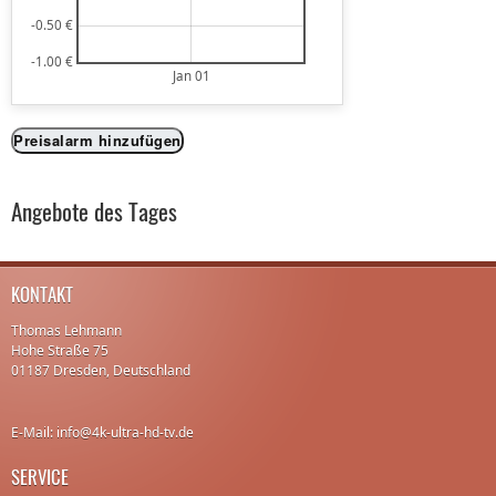
-0.50 €
-1.00 €
Jan 01
Preisalarm hinzufügen
Angebote des Tages
KONTAKT
Thomas Lehmann
Hohe Straße 75
01187 Dresden, Deutschland
E-Mail: info@4k-ultra-hd-tv.de
SERVICE