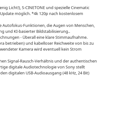
g Licht!), S-CINETONE und spezielle Cinematic
e-Update möglich. *4k 120p nach kostenlosem
iche Autofokus-Funktionen, die Augen von Menschen,
und KI-basierter Bildstabilisierung..
eichnungen - Überall eine klare Stimmaufnahme.
a betrieben) und kabelloser Reichweite von bis zu
wendeter Kamera wird eventuell kein Strom
hen Signal-Rausch-Verhältnis und der authentischen
ige digitale Audiotechnologie von Sony stellt
den digitalen USB-Audioausgang (48 kHz, 24 Bit)