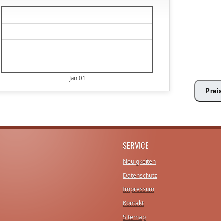
€
€
€
€
€
Jan 01
Prei
SERVICE
Neuigkeiten
Datenschutz
Impressum
Kontakt
Sitemap