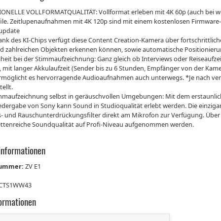
ONELLE VOLLFORMATQUALITÄT: Vollformat erleben mit 4K 60p (auch bei weni
file. Zeitlupenaufnahmen mit 4K 120p sind mit einem kostenlosen Firmwar
update
ank des KI-Chips verfügt diese Content Creation-Kamera über fortschrittl
d zahlreichen Objekten erkennen können, sowie automatische Positionierung 
heit bei der Stimmaufzeichnung: Ganz gleich ob Interviews oder Reiseaufz
mit langer Akkulaufzeit (Sender bis zu 6 Stunden, Empfänger von der Kamer
rmöglicht es hervorragende Audioaufnahmen auch unterwegs. *Je nach ver
ellt.
immaufzeichnung selbst in geräuschvollen Umgebungen: Mit dem erstaunlic
ergabe von Sony kann Sound in Studioqualität erlebt werden. Die einzigart
- und Rauschunterdrückungsfilter direkt am Mikrofon zur Verfügung. Über 
ettenreiche Soundqualität auf Profi-Niveau aufgenommen werden.
informationen
nummer:
ZV E1
CTS1WW43
formationen