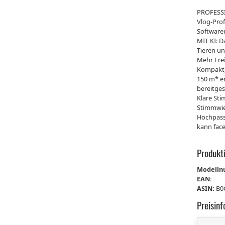
PROFESSI
Vlog-Pro
Software
MIT KI: D
Tieren un
Mehr Frei
Kompakt, 
150 m* e
bereitgest
Klare St
Stimmwied
Hochpass
kann fac
Produkt
Modell
EAN:
ASIN:
B0
Preisin