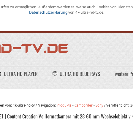
rfen zu ermöglichen
.
Außerdem werden teilweise auch Cookies von Diensten D
Datenschutzerklärung
von
4k-ultra-hd-tv.de
.
ULTRA HD PLAYER
ULTRA HD BLUE RAYS
weitere P
n von: 4k-ultra-hd-tv /
Navigation:
Produkte
-
Camcorder
-
Sony
/
Veröffentlicht:
3
E1 | Content Creation Vollformatkamera mit 28-60 mm Wechselobjektiv 