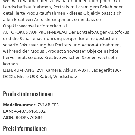
Weitwinkelaufnahmen zu Nahaufnahmen übergehen. Ob
Landschaftsaufnahmen, Porträts mit cremigem Bokeh oder
detaillierte Produktaufnahmen - dieses Objektiv passt sich
allen kreativen Anforderungen an, ohne dass ein
Objektivwechsel erforderlich ist.
AUTOFOKUS AUF PROFI-NIVEAU Der Echtzeit-Augen-Autofokus
und die Schärfenachführung sorgen für eine gestochen
scharfe Fokussierung bei Porträts und Action-Aufnahmen,
während der Modus „Product Showcase“ Objekte nahtlos
hervorhebt, so dass Kreative zwischen Szenen wechseln
können.
LIEFERUMFANG: ZV1 Kamera, Akku NP-BX1, Ladegerät (BC-
DCX2), Micro USB-Kabel, Windschutz
Produktinformationen
Modellnummer:
ZV1AB.CE3
EAN:
4548736166592
ASIN:
B0DPN7CGR6
Preisinformationen