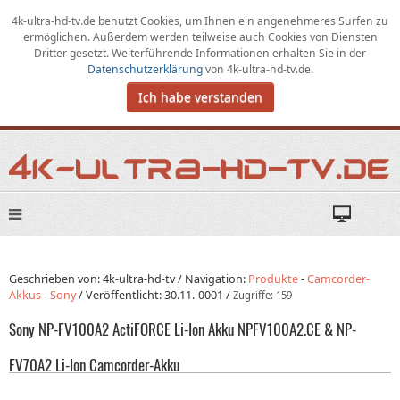
4k-ultra-hd-tv.de benutzt Cookies,
um
Ihnen ein angenehmeres Surfen zu
ermöglichen
.
Außerdem werden teilweise auch Cookies von Diensten
Dritter gesetzt. Weiterführende Informationen erhalten Sie in der
Datenschutzerklärung
von
4k-ultra-hd-tv.de
.
Ich habe verstanden
Geschrieben von: 4k-ultra-hd-tv /
Navigation:
Produkte
-
Camcorder-
Akkus
-
Sony
/
Veröffentlicht:
30.11.-0001
/
Zugriffe: 159
Sony NP-FV100A2 ActiFORCE Li-Ion Akku NPFV100A2.CE & NP-
FV70A2 Li-Ion Camcorder-Akku