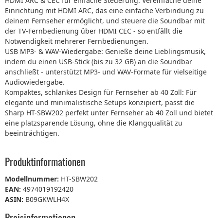
HDMI ARC & CEC für einfache Steuerung: Vereinfache deine
Einrichtung mit HDMI ARC, das eine einfache Verbindung zu
deinem Fernseher ermöglicht, und steuere die Soundbar mit
der TV-Fernbedienung über HDMI CEC - so entfällt die
Notwendigkeit mehrerer Fernbedienungen.
USB MP3- & WAV-Wiedergabe: Genieße deine Lieblingsmusik,
indem du einen USB-Stick (bis zu 32 GB) an die Soundbar
anschließt - unterstützt MP3- und WAV-Formate für vielseitige
Audiowiedergabe.
Kompaktes, schlankes Design für Fernseher ab 40 Zoll: Für
elegante und minimalistische Setups konzipiert, passt die
Sharp HT-SBW202 perfekt unter Fernseher ab 40 Zoll und bietet
eine platzsparende Lösung, ohne die Klangqualität zu
beeinträchtigen.
Produktinformationen
Modellnummer:
HT-SBW202
EAN:
4974019192420
ASIN:
B09GKWLH4X
Preisinformationen