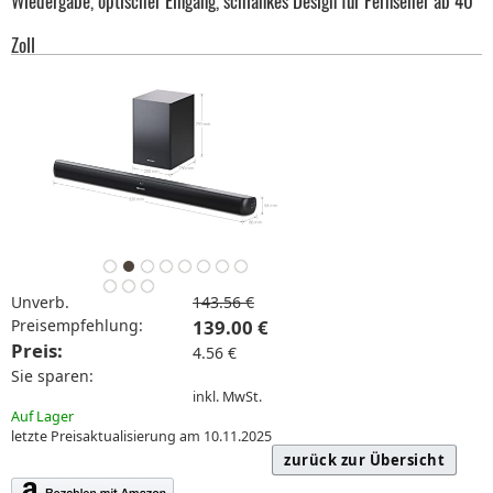
Wiedergabe, optischer Eingang, schlankes Design für Fernseher ab 40
Zoll
Unverb.
143.56 €
Preisempfehlung:
139.00 €
Preis:
4.56 €
Sie sparen:
inkl. MwSt.
Auf Lager
letzte Preisaktualisierung am 10.11.2025
zurück zur Übersicht