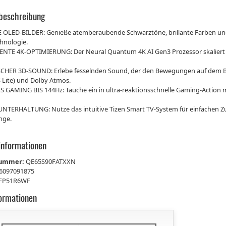
beschreibung
 OLED-BILDER: Genieße atemberaubende Schwarztöne, brillante Farben und
hnologie.
ENTE 4K-OPTIMIERUNG: Der Neural Quantum 4K AI Gen3 Prozessor skaliert In
HER 3D-SOUND: Erlebe fesselnden Sound, der den Bewegungen auf dem Bil
 Lite) und Dolby Atmos.
S GAMING BIS 144Hz: Tauche ein in ultra-reaktionsschnelle Gaming-Action
NTERHALTUNG: Nutze das intuitive Tizen Smart TV-System für einfachen 
nge.
informationen
nummer:
QE65S90FATXXN
6097091875
FP51R6WF
formationen
€