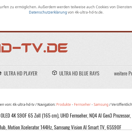
rfen zu ermöglichen
.
Außerdem werden teilweise auch Cookies von Diensten D
Datenschutzerklärung
von
4k-ultra-hd-tv.de
.
ULTRA HD PLAYER
ULTRA HD BLUE RAYS
weitere P
n von: 4k-ultra-hd-tv /
Navigation:
Produkte
-
Fernseher
-
Samsung
/
Veröffentlic
OLED 4K S90F 65 Zoll (165 cm), UHD Fernseher, NQ4 AI Gen3 Prozessor,
ub, Motion Xcelerator 144Hz, Samsung Vision AI Smart TV, 65S90F