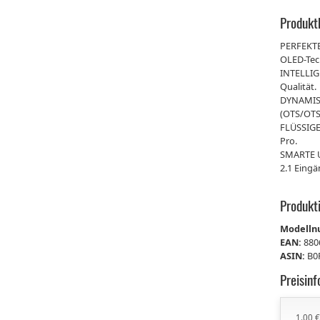
Produkt
PERFEKTE
OLED-Tec
INTELLIG
Qualität.
DYNAMISC
(OTS/OTS
FLÜSSIGE
Pro.
SMARTE U
2.1 Eingä
Produkt
Modell
EAN:
880
ASIN:
B0
Preisin
1.00 