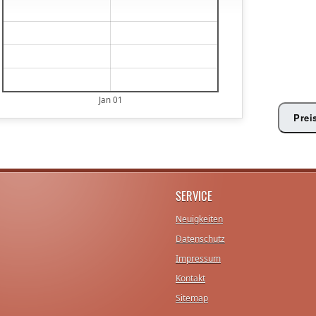
€
€
€
€
Jan 01
Prei
SERVICE
Neuigkeiten
Datenschutz
Impressum
Kontakt
Sitemap