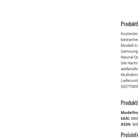
Produkt
Kostenlo
bestechen
Modell-C
Samsung A
Neural Q
Die Harmo
wellenähn
Multidim
Lieferum
GQ77S85
Produkt
Modell
EAN:
880
ASIN:
B0
Preisin