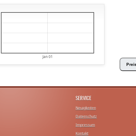
€
€
€
€
€
Jan 01
Prei
SERVICE
Neuigkeiten
Datenschutz
Impressum
Kontakt