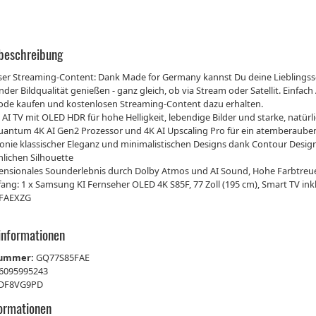
beschreibung
ser Streaming-Content: Dank Made for Germany kannst Du deine Lieblingsser
der Bildqualität genießen - ganz gleich, ob via Stream oder Satellit. Einf
ode kaufen und kostenlosen Streaming-Content dazu erhalten.
I TV mit OLED HDR für hohe Helligkeit, lebendige Bilder und starke, natürl
uantum 4K AI Gen2 Prozessor und 4K AI Upscaling Pro für ein atemberauben
nie klassischer Eleganz und minimalistischen Designs dank Contour Design 
lichen Silhouette
ensionales Sounderlebnis durch Dolby Atmos und AI Sound, Hohe Farbtreue 
fang: 1 x Samsung KI Fernseher OLED 4K S85F, 77 Zoll (195 cm), Smart TV i
FAEXZG
informationen
nummer:
GQ77S85FAE
6095995243
DF8VG9PD
formationen