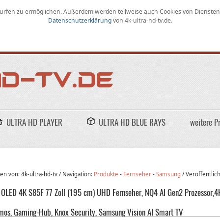
rfen zu ermöglichen
.
Außerdem werden teilweise auch Cookies von Diensten D
Datenschutzerklärung
von
4k-ultra-hd-tv.de
.
ULTRA HD PLAYER
ULTRA HD BLUE RAYS
weitere P
n von: 4k-ultra-hd-tv /
Navigation:
Produkte
-
Fernseher
-
Samsung
/
Veröffentlic
OLED 4K S85F 77 Zoll (195 cm) UHD Fernseher, NQ4 AI Gen2 Prozessor,4K 
mos, Gaming-Hub, Knox Security, Samsung Vision AI Smart TV