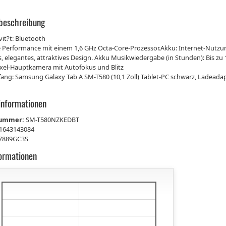
beschreibung
it?t: Bluetooth
e Performance mit einem 1,6 GHz Octa-Core-Prozessor.Akku: Internet-Nutzu
, elegantes, attraktives Design. Akku Musikwiedergabe (in Stunden): Bis zu
xel-Hauptkamera mit Autofokus und Blitz
ang: Samsung Galaxy Tab A SM-T580 (10,1 Zoll) Tablet-PC schwarz, Ladeada
informationen
nummer:
SM-T580NZKEDBT
1643143084
7889GC3S
formationen
€
€
€