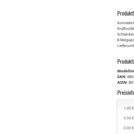
Produkt
Konnektiv
Kraftvoll
Schlankes
8 Megapi
Lieferumf
Produkt
Modell
EAN:
880
ASIN:
B0
Preisin
1.00 
0.50 
0.00 