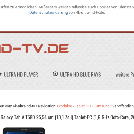
rfen zu ermöglichen
.
Außerdem werden teilweise auch Cookies von Diensten D
Datenschutzerklärung
von
4k-ultra-hd-tv.de
.
ULTRA HD PLAYER
ULTRA HD BLUE RAYS
weitere P
n von: 4k-ultra-hd-tv /
Navigation:
Produkte
-
Tablet PCs
-
Samsung
/
Veröffentlich
Galaxy Tab A T580 25,54 cm (10,1 Zoll) Tablet-PC (1,6 GHz Octa-Core, 