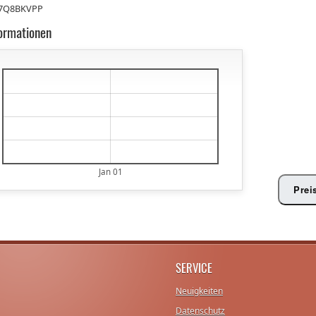
7Q8BKVPP
formationen
€
€
€
€
€
Jan 01
Prei
SERVICE
Neuigkeiten
Datenschutz