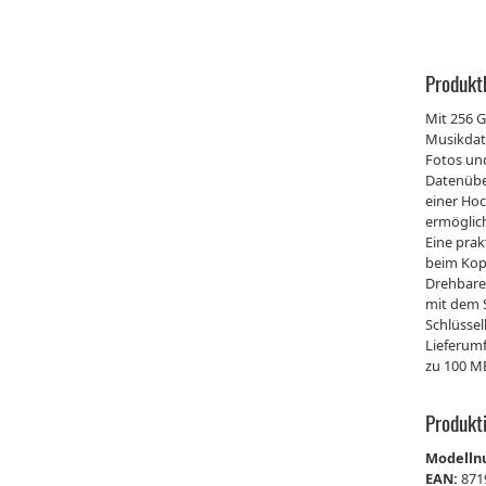
Produkt
Mit 256 G
Musikdate
Fotos un
Datenüber
einer Ho
ermöglich
Eine prak
beim Kop
Drehbare
mit dem S
Schlüsse
Lieferumf
zu 100 MB
Produkt
Modell
EAN:
871