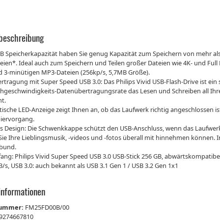
beschreibung
B Speicherkapazität haben Sie genug Kapazität zum Speichern von mehr als 
ien*. Ideal auch zum Speichern und Teilen großer Dateien wie 4K- und Full
d 3-minütigen MP3-Dateien (256kp/s, 5,7MB Größe).
tragung mit Super Speed USB 3.0: Das Philips Vivid USB-Flash-Drive ist ein
chgeschwindigkeits-Datenübertragungsrate das Lesen und Schreiben all Ihr
t.
tische LED-Anzeige zeigt Ihnen an, ob das Laufwerk richtig angeschlossen ist
iervorgang.
s Design: Die Schwenkkappe schützt den USB-Anschluss, wenn das Laufwerk 
ie Ihre Lieblingsmusik, -videos und -fotos überall mit hinnehmen können. I
lbund.
ang: Philips Vivid Super Speed USB 3.0 USB-Stick 256 GB, abwärtskompatibe
/s, USB 3.0: auch bekannt als USB 3.1 Gen 1 / USB 3.2 Gen 1x1
informationen
nummer:
FM25FD00B/00
9274667810