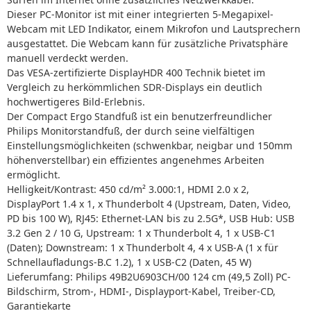
Dieser PC-Monitor ist mit einer integrierten 5-Megapixel-
Webcam mit LED Indikator, einem Mikrofon und Lautsprechern
ausgestattet. Die Webcam kann für zusätzliche Privatsphäre
manuell verdeckt werden.
Das VESA-zertifizierte DisplayHDR 400 Technik bietet im
Vergleich zu herkömmlichen SDR-Displays ein deutlich
hochwertigeres Bild-Erlebnis.
Der Compact Ergo Standfuß ist ein benutzerfreundlicher
Philips Monitorstandfuß, der durch seine vielfältigen
Einstellungsmöglichkeiten (schwenkbar, neigbar und 150mm
höhenverstellbar) ein effizientes angenehmes Arbeiten
ermöglicht.
Helligkeit/Kontrast: 450 cd/m² 3.000:1, HDMI 2.0 x 2,
DisplayPort 1.4 x 1, x Thunderbolt 4 (Upstream, Daten, Video,
PD bis 100 W), RJ45: Ethernet-LAN bis zu 2.5G*, USB Hub: USB
3.2 Gen 2 / 10 G, Upstream: 1 x Thunderbolt 4, 1 x USB-C1
(Daten); Downstream: 1 x Thunderbolt 4, 4 x USB-A (1 x für
Schnellaufladungs-B.C 1.2), 1 x USB-C2 (Daten, 45 W)
Lieferumfang: Philips 49B2U6903CH/00 124 cm (49,5 Zoll) PC-
Bildschirm, Strom-, HDMI-, Displayport-Kabel, Treiber-CD,
Garantiekarte