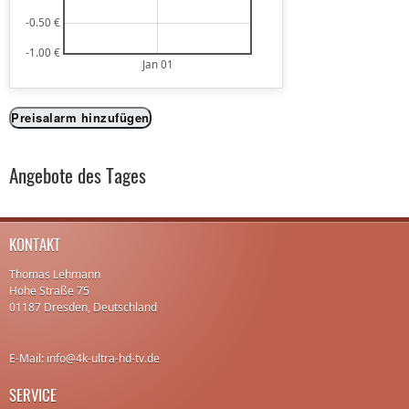
-0.50 €
-1.00 €
Jan 01
Preisalarm hinzufügen
Angebote des Tages
KONTAKT
Thomas Lehmann
Hohe Straße 75
01187 Dresden, Deutschland
E-Mail: info@4k-ultra-hd-tv.de
SERVICE