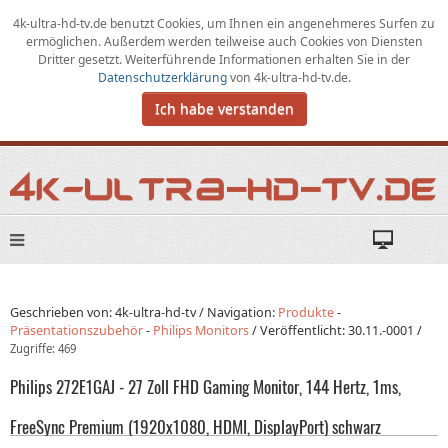
4k-ultra-hd-tv.de benutzt Cookies,
um
Ihnen ein angenehmeres Surfen zu
ermöglichen
.
Außerdem werden teilweise auch Cookies von Diensten
Dritter gesetzt. Weiterführende Informationen erhalten Sie in der
Datenschutzerklärung
von
4k-ultra-hd-tv.de
.
Ich habe verstanden
Geschrieben von: 4k-ultra-hd-tv /
Navigation:
Produkte
-
Präsentationszubehör
-
Philips Monitors
/
Veröffentlicht:
30.11.-0001
/
Zugriffe: 469
Philips 272E1GAJ - 27 Zoll FHD Gaming Monitor, 144 Hertz, 1ms,
FreeSync Premium (1920x1080, HDMI, DisplayPort) schwarz