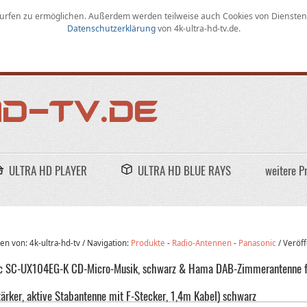
rfen zu ermöglichen
.
Außerdem werden teilweise auch Cookies von Diensten D
Datenschutzerklärung
von
4k-ultra-hd-tv.de
.
ULTRA HD PLAYER
ULTRA HD BLUE RAYS
weitere P
n von: 4k-ultra-hd-tv /
Navigation:
Produkte
-
Radio-Antennen
-
Panasonic
/
Veröff
c SC-UX104EG-K CD-Micro-Musik, schwarz & Hama DAB-Zimmerantenne für
tärker, aktive Stabantenne mit F-Stecker, 1,4m Kabel) schwarz