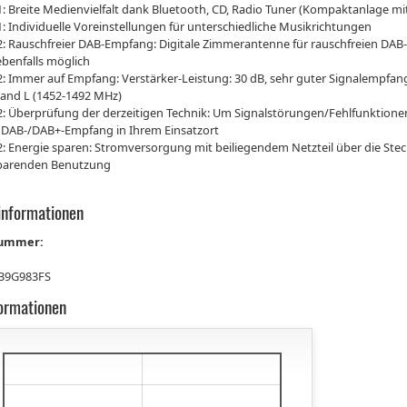
: Breite Medienvielfalt dank Bluetooth, CD, Radio Tuner (Kompaktanlage m
: Individuelle Voreinstellungen für unterschiedliche Musikrichtungen
2: Rauschfreier DAB-Empfang: Digitale Zimmerantenne für rauschfreien D
ebenfalls möglich
: Immer auf Empfang: Verstärker-Leistung: 30 dB, sehr guter Signalempfang
Band L (1452-1492 MHz)
: Überprüfung der derzeitigen Technik: Um Signalstörungen/Fehlfunktionen 
 DAB-/DAB+-Empfang in Ihrem Einsatzort
: Energie sparen: Stromversorgung mit beiliegendem Netzteil über die Stec
parenden Benutzung
informationen
nummer:
B9G983FS
formationen
€
€