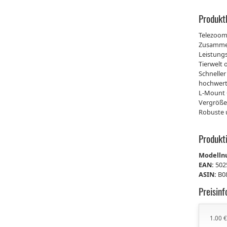
Produkt
Telezoom-
Zusammen
Leistung
Tierwelt 
Schnelle
hochwert
L-Mount 
Vergröße
Robuste u
Produkt
Modell
EAN:
502
ASIN:
B0
Preisin
1.00 