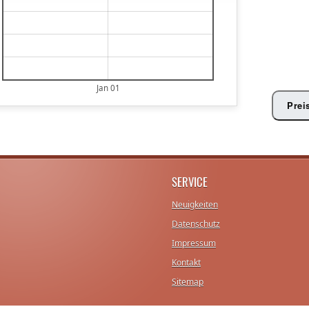
€
€
€
€
Jan 01
Prei
SERVICE
Neuigkeiten
Datenschutz
Impressum
Kontakt
Sitemap