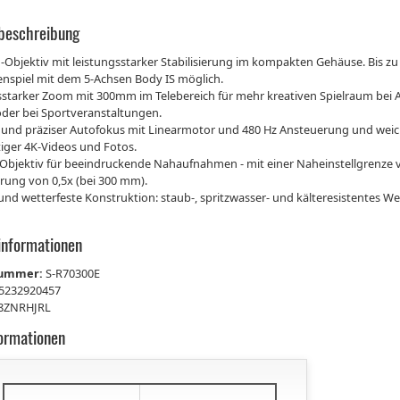
beschreibung
Objektiv mit leistungsstarker Stabilisierung im kompakten Gehäuse. Bis zu
spiel mit dem 5-Achsen Body IS möglich.
sstarker Zoom mit 300mm im Telebereich für mehr kreativen Spielraum bei 
oder bei Sportveranstaltungen.
r und präziser Autofokus mit Linearmotor und 480 Hz Ansteuerung und w
iger 4K-Videos und Fotos.
Objektiv für beeindruckende Nahaufnahmen - mit einer Naheinstellgrenze v
rung von 0,5x (bei 300 mm).
nd wetterfeste Konstruktion: staub-, spritzwasser- und kälteresistentes We
informationen
nummer:
S-R70300E
5232920457
8ZNRHJRL
formationen
€