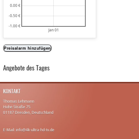
0.00 €
-0.50 €
-1.00 €
Jan 01
Preisalarm hinzufügen
Angebote des Tages
KONTAKT
Thomas Lehmann
Hohe Straße 75
01187 Dresden, Deutschland
E-Mail: info@4k-ultra-hd-tv.de