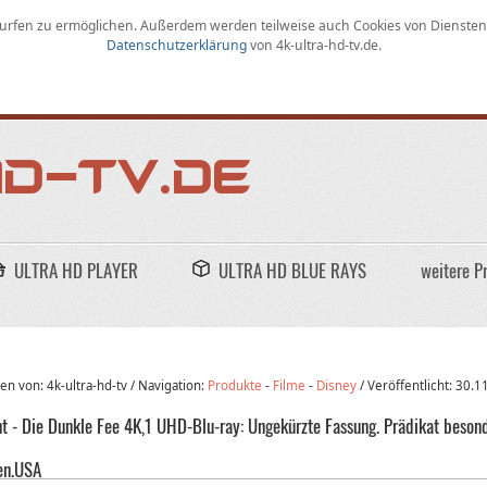
rfen zu ermöglichen
.
Außerdem werden teilweise auch Cookies von Diensten D
Datenschutzerklärung
von
4k-ultra-hd-tv.de
.
ULTRA HD PLAYER
ULTRA HD BLUE RAYS
weitere P
n von: 4k-ultra-hd-tv /
Navigation:
Produkte
-
Filme
-
Disney
/
Veröffentlicht:
30.1
nt - Die Dunkle Fee 4K,1 UHD-Blu-ray: Ungekürzte Fassung. Prädikat beson
en.USA