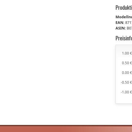
Produkt
Modell
EAN:
871
ASIN:
B0
Preisin
1.00 
0.50 
0.00 
-0.50 
-1.00 