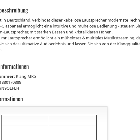
beschreibung
lt in Deutschland, verbindet dieser kabellose Lautsprecher modernste Tec
-Glaspaneel ermöglicht eine intuitive und mühelose Bedienung - steuern Sie 
-Lautsprecher, mit starken Bässen und kristallklaren Höhen.
 mr Lautsprecher ermöglicht ein müheloses & multiples Musikstreaming, da
e sich das ultimative Audioerlebnis und lassen Sie sich von der Klangquali
t.
informationen
nummer:
Klang MR5
1880170888
9N9QLFLH
formationen
€
€
€