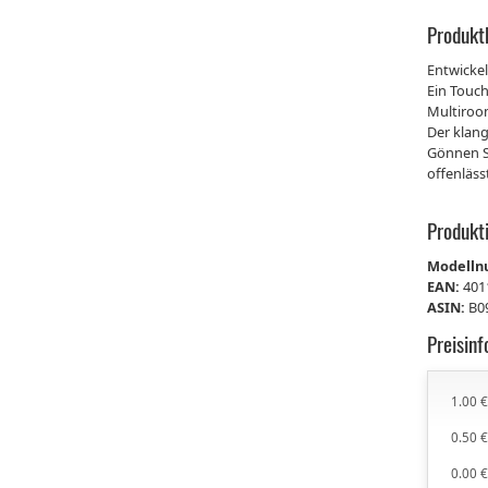
Produkt
Entwicke
Ein Touch
Multiroom
Der klang
Gönnen Si
offenläss
Produkt
Modell
EAN:
401
ASIN:
B0
Preisin
1.00 
0.50 
0.00 