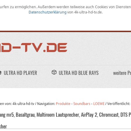
rfen zu ermöglichen
.
Außerdem werden teilweise auch Cookies von Diensten D
Datenschutzerklärung
von
4k-ultra-hd-tv.de
.
ULTRA HD PLAYER
ULTRA HD BLUE RAYS
weitere P
n von: 4k-ultra-hd-tv /
Navigation:
Produkte
-
Soundbars
-
LOEWE
/
Veröffentlicht
ang mr5, Basaltgrau, Multiroom Lautsprecher, AirPlay 2, Chromcast, DTS P
cher