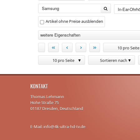
Artikel ohne Preise ausblenden
weitere Eigenschaften
«
‹
›
»
10 pro Seite
10 pro Seite
Sortieren nach
KONTAKT
Thomas Lehmann
Hohe Straße 75
01187 Dresden, Deutschland
E-Mail: info@4k-ultra-hd-tv.de