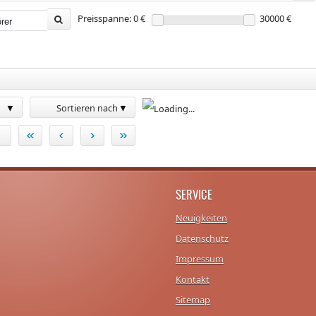
Preisspanne: 0 €
30000 €
Sortieren nach
«
‹
›
»
SERVICE
Neuigkeiten
Datenschutz
Impressum
Kontakt
Sitemap