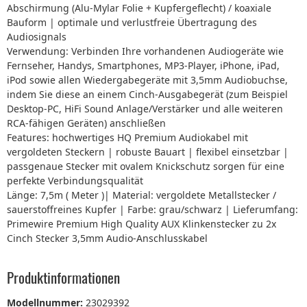
Abschirmung (Alu-Mylar Folie + Kupfergeflecht) / koaxiale
Bauform | optimale und verlustfreie Übertragung des
Audiosignals
Verwendung: Verbinden Ihre vorhandenen Audiogeräte wie
Fernseher, Handys, Smartphones, MP3-Player, iPhone, iPad,
iPod sowie allen Wiedergabegeräte mit 3,5mm Audiobuchse,
indem Sie diese an einem Cinch-Ausgabegerät (zum Beispiel
Desktop-PC, HiFi Sound Anlage/Verstärker und alle weiteren
RCA-fähigen Geräten) anschließen
Features: hochwertiges HQ Premium Audiokabel mit
vergoldeten Steckern | robuste Bauart | flexibel einsetzbar |
passgenaue Stecker mit ovalem Knickschutz sorgen für eine
perfekte Verbindungsqualität
Länge: 7,5m ( Meter )| Material: vergoldete Metallstecker /
sauerstoffreines Kupfer | Farbe: grau/schwarz | Lieferumfang:
Primewire Premium High Quality AUX Klinkenstecker zu 2x
Cinch Stecker 3,5mm Audio-Anschlusskabel
Produktinformationen
Modellnummer:
23029392