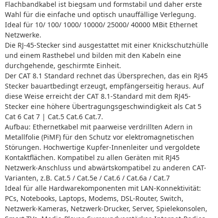
Flachbandkabel ist biegsam und formstabil und daher erste
Wahl für die einfache und optisch unauffällige Verlegung.
Ideal für 10/ 100/ 1000/ 10000/ 25000/ 40000 MBit Ethernet
Netzwerke.
Die RJ-45-Stecker sind ausgestattet mit einer Knickschutzhülle
und einem Rasthebel und bilden mit den Kabeln eine
durchgehende, geschirmte Einheit.
Der CAT 8.1 Standard rechnet das Übersprechen, das ein RJ45
Stecker bauartbedingt erzeugt, empfängerseitig heraus. Auf
diese Weise erreicht der CAT 8.1-Standard mit dem RJ45-
Stecker eine höhere Übertragungsgeschwindigkeit als Cat 5
Cat 6 Cat 7 | Cat.5 Cat.6 Cat.7.
Aufbau: Ethernetkabel mit paarweise verdrillten Adern in
Metallfolie (PiMF) für den Schutz vor elektromagnetischen
Störungen. Hochwertige Kupfer-Innenleiter und vergoldete
Kontaktflächen. Kompatibel zu allen Geräten mit RJ45
Netzwerk-Anschluss und abwärtskompatibel zu anderen CAT-
Varianten, z.B. Cat.5 / Cat.5e / Cat.6 / Cat.6a / Cat.7
Ideal für alle Hardwarekomponenten mit LAN-Konnektivität:
PCs, Notebooks, Laptops, Modems, DSL-Router, Switch,
Netzwerk-Kameras, Netzwerk-Drucker, Server, Spielekonsolen,