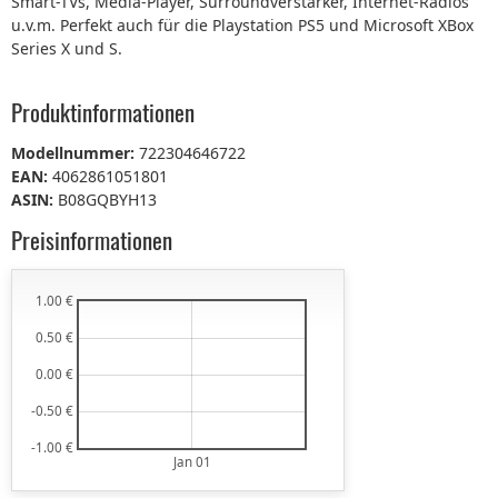
Smart-TVs, Media-Player, Surroundverstärker, Internet-Radios
u.v.m. Perfekt auch für die Playstation PS5 und Microsoft XBox
Series X und S.
Produktinformationen
Modellnummer:
722304646722
EAN:
4062861051801
ASIN:
B08GQBYH13
Preisinformationen
1.00 €
0.50 €
0.00 €
-0.50 €
-1.00 €
Jan 01