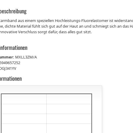
beschreibung
armband aus einem speziellen Hochleistungs-Fluorelastomer ist widerstand
e, dichte Material fühlt sich gut auf der Haut an und schmiegt sich an das 
nnovative Verschluss sorgt dafür, dass alles gut sitzt.
informationen
nummer:
MXLL3ZM/A
5949657252
DGJ341YV
formationen
€
€
€
€