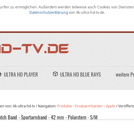
rfen zu ermöglichen
.
Außerdem werden teilweise auch Cookies von Diensten D
Datenschutzerklärung
von
4k-ultra-hd-tv.de
.
ULTRA HD PLAYER
ULTRA HD BLUE RAYS
weitere P
n von: 4k-ultra-hd-tv /
Navigation:
Produkte
-
Ersatzarmbänder
-
Apple
/
Veröffent
tch Band - Sportarmband - 42 mm - Polarstern - S/M