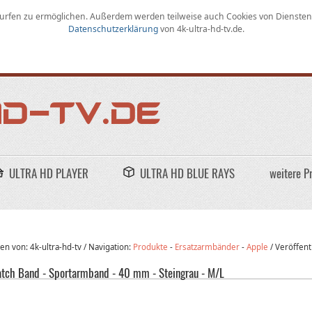
rfen zu ermöglichen
.
Außerdem werden teilweise auch Cookies von Diensten D
Datenschutzerklärung
von
4k-ultra-hd-tv.de
.
ULTRA HD PLAYER
ULTRA HD BLUE RAYS
weitere P
n von: 4k-ultra-hd-tv /
Navigation:
Produkte
-
Ersatzarmbänder
-
Apple
/
Veröffent
tch Band - Sportarmband - 40 mm - Steingrau - M/L