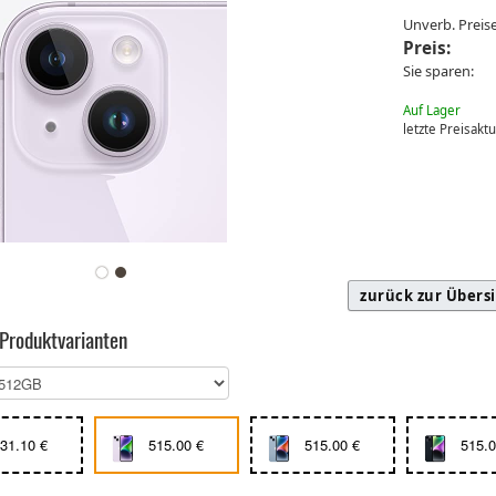
Unverb. Prei
Preis:
Sie sparen:
Auf Lager
letzte Preisakt
zurück zur Übers
 Produktvarianten
31.10 €
515.00 €
515.00 €
515.0