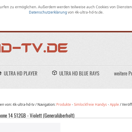
rfen zu ermöglichen
.
Außerdem werden teilweise auch Cookies von Diensten D
Datenschutzerklärung
von
4k-ultra-hd-tv.de
.
ULTRA HD PLAYER
ULTRA HD BLUE RAYS
weitere P
n von: 4k-ultra-hd-tv /
Navigation:
Produkte
-
Simlockfreie Handys
-
Apple
/
Veröff
hone 14 512GB - Violett (Generalüberholt)