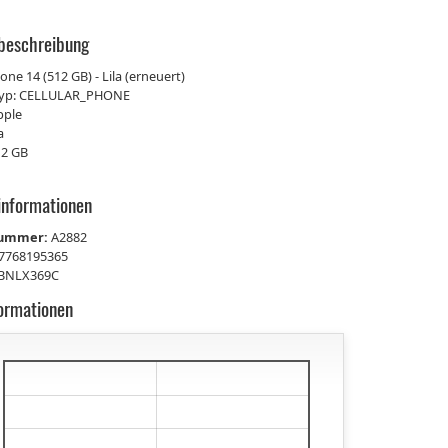
beschreibung
one 14 (512 GB) - Lila (erneuert)
typ: CELLULAR_PHONE
pple
a
12 GB
informationen
nummer:
A2882
7768195365
BNLX369C
formationen
€
€
€